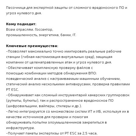
Песочница для экспертной защиты от сложного вредоносного ПО и
угроз нулевого дня.
Кому подходит:
Всем отраслям. Госсектор,
промышленность, энергетика, банки, IT.
Ключевые преимущества:
-Позволяет максимально точно имитировать реальные рабочие
станции (гибкая кастомизация виртуальных сред), защищая
компании от целенаправленных атак и угроз нулевого дня.
-Обеспечивает комплексную проверку файлов с
помощью комбинации методов обнаружения ВПО:
поведенческий анализ с настраиваемым машинным обучением,
статический анализ несколькими антивирусами, проверка правилами
PT ESC.
-Обнаруживает как сложный инструментарий хакерских группировок
(руткиты, буткиты), так и распространенное вредоносное ПО
(шифровальщики, вайперы, стилеры и др.).
-Легко интегрируется со множеством систем ИТ и ИБ, используя их в
качестве источников для проверки и помогая
обнаруживать попытки злоумышленников закрепиться в
инфраструктуре.
-Получает пакеты экспертизы от PT ESC за 2,5 часа,